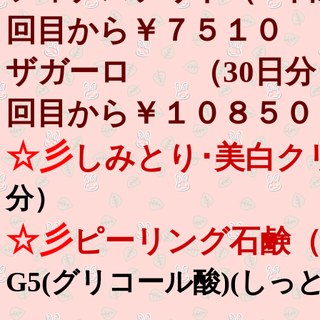
回目から￥７５１０
ザガーロ （30日分
回目から￥１０８５０
☆彡
しみとり･美白ク
分）
☆彡
ピーリング石鹸
G5(グリコール酸)(しっ