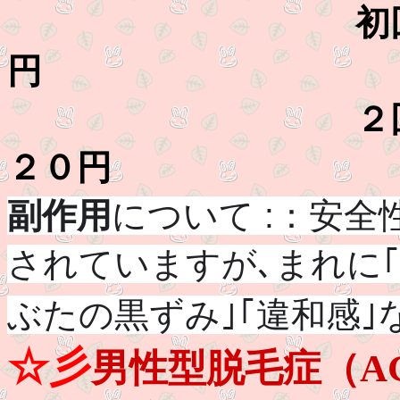
初回（７０日
円
２回目以降（
２０円
副作用
について
:：
安全
されていますが､まれに｢
ぶたの黒ずみ｣｢違和感
☆彡
男性型脱毛症（AG